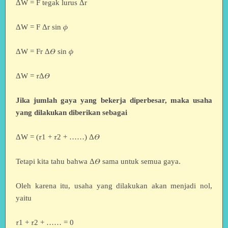
ΔW = F tegak lurus Δr
ΔW = F Δr sin 𝜙
ΔW = Fr Δ𝛳 sin 𝜙
ΔW = 𝜏Δ𝛳
Jika jumlah gaya yang bekerja diperbesar, maka usaha
yang dilakukan diberikan sebagai
ΔW = (𝜏1 + 𝜏2 + ……) Δ𝛳
Tetapi kita tahu bahwa Δ𝛳 sama untuk semua gaya.
Oleh karena itu, usaha yang dilakukan akan menjadi nol,
yaitu
𝜏1 + 𝜏2 + …… = 0