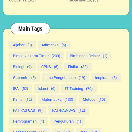
October 12, 2021
September 29, 2021
Main Tags
Aljabar
(3)
Aritmatika
(6)
Bimbel Jakarta Timur
(203)
Bimbingan Belajar
(1)
Biologi
(9)
CPNS
(6)
Fisika
(32)
Geometri
(5)
Ilmu Pengetahuan
(19)
Inspirasi
(8)
IPA
(52)
Islami
(6)
IT Training
(70)
Kimia
(12)
Matematika
(133)
Metode
(10)
PAT PAS UAS
(9)
PAT/PAS/UAS
(12)
Pemrograman
(4)
Pengukuran
(1)