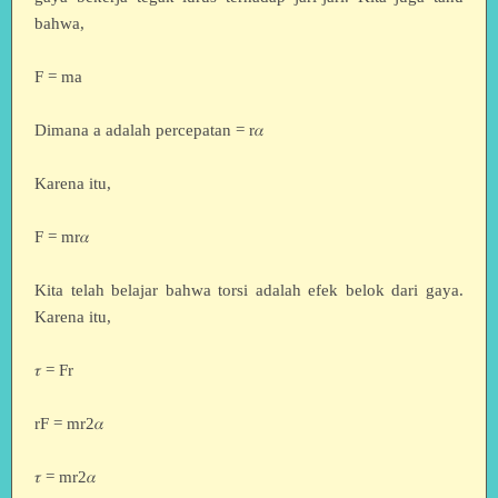
bahwa,
F = ma
Dimana a adalah percepatan = r𝛼
Karena itu,
F = mr𝛼
Kita telah belajar bahwa torsi adalah efek belok dari gaya.
Karena itu,
𝜏 = Fr
rF = mr2𝛼
𝜏 = mr2𝛼