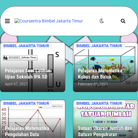
BIMBEL JAKARTA TIMUR
BIMBEL JAKARTA TIMUR
Pelajaran Soal Latihan
Pelajaran Matematika
Ujian Sekolah IPA SD
Kubus dan Balok
April 07, 2021
February 01, 2021
BIMBEL JAKARTA TIMUR
BIMBEL JAKARTA TIMUR
Pelajaran Matematika
Satuan Ukuran Jumlah dan
Pengolahan Data
Satuan Pengukuran