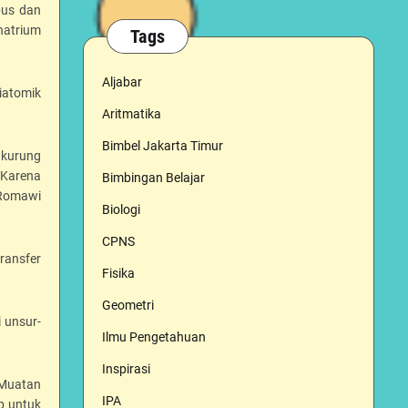
pus dan
natrium
Tags
Aljabar
iatomik
Aritmatika
Bimbel Jakarta Timur
 kurung
 Karena
Bimbingan Belajar
 Romawi
Biologi
CPNS
ransfer
Fisika
Geometri
 unsur-
Ilmu Pengetahuan
Inspirasi
 Muatan
IPA
p untuk