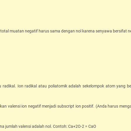
total muatan negatif harus sama dengan nol karena senyawa bersifat ne
tau radikal. Ion radikal atau poliatomik adalah sekelompok atom yang b
ngkan valensi ion negatif menjadi subscript ion positif. (Anda harus men
rena jumlah valensi adalah nol. Contoh: Ca+2O-2 = CaO