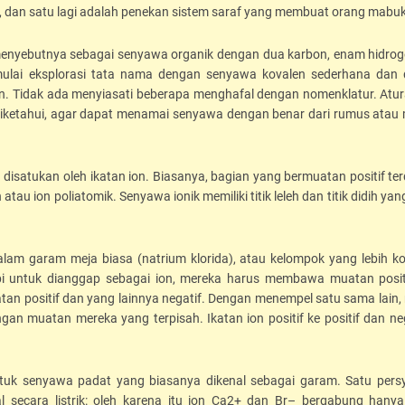
, dan satu lagi adalah penekan sistem saraf yang membuat orang mabuk
menyebutnya sebagai senyawa organik dengan dua karbon, enam hidrog
lai eksplorasi tata nama dengan senyawa kovalen sederhana dan
kan. Tidak ada menyiasati beberapa menghafal dengan nomenklatur. Atur
iketahui, agar dapat menamai senyawa dengan benar dari rumus atau 
isatukan oleh ikatan ion. Biasanya, bagian yang bermuatan positif terd
u ion poliatomik. Senyawa ionik memiliki titik leleh dan titik didih yang
dalam garam meja biasa (natrium klorida), atau kelompok yang lebih k
tapi untuk dianggap sebagai ion, mereka harus membawa muatan posit
muatan positif dan yang lainnya negatif. Dengan menempel satu sama lain
an muatan mereka yang terpisah. Ikatan ion positif ke positif dan neg
uk senyawa padat yang biasanya dikenal sebagai garam. Satu pers
 secara listrik: oleh karena itu ion Ca2+ dan Br– bergabung hany