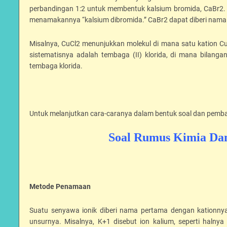
perbandingan 1:2 untuk membentuk kalsium bromida, CaBr2. K
menamakannya “kalsium dibromida.” CaBr2 dapat diberi nama
Misalnya, CuCl2 menunjukkan molekul di mana satu kation 
sistematisnya adalah tembaga (II) klorida, di mana bilan
tembaga klorida.
Untuk melanjutkan cara-caranya dalam bentuk soal dan pemba
Soal Rumus Kimia Da
Metode Penamaan
Suatu senyawa ionik diberi nama pertama dengan kationn
unsurnya. Misalnya, K+1 disebut ion kalium, seperti haln