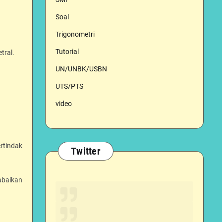
Soal
Trigonometri
Tutorial
tral.
UN/UNBK/USBN
UTS/PTS
video
ertindak
Twitter
gabaikan