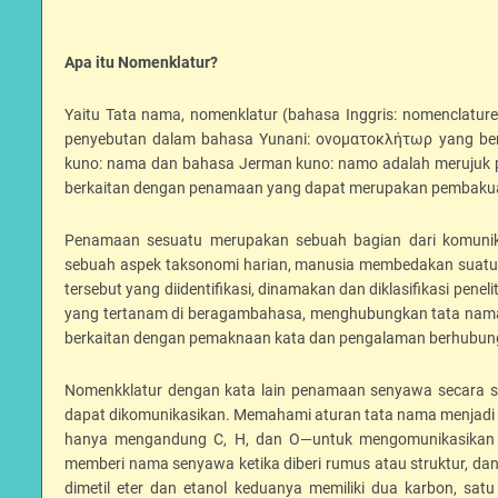
Apa itu Nomenklatur?
Yaitu Tata nama, nomenklatur (bahasa Inggris: nomenclatur
penyebutan dalam bahasa Yunani: ονοματοκλήτωρ yang bera
kuno: nama dan bahasa Jerman kuno: namo adalah merujuk pad
berkaitan dengan penamaan yang dapat merupakan pembakuan 
Penamaan sesuatu merupakan sebuah bagian dari komuni
sebuah aspek taksonomi harian, manusia membedakan suatu
tersebut yang diidentifikasi, dinamakan dan diklasifikasi p
yang tertanam di beragambahasa, menghubungkan tata nama m
berkaitan dengan pemaknaan kata dan pengalaman berhubung
Nomenkklatur dengan kata lain penamaan senyawa secara si
dapat dikomunikasikan. Memahami aturan tata nama menjadi s
hanya mengandung C, H, dan O—untuk mengomunikasikan
memberi nama senyawa ketika diberi rumus atau struktur, da
dimetil eter dan etanol keduanya memiliki dua karbon, satu