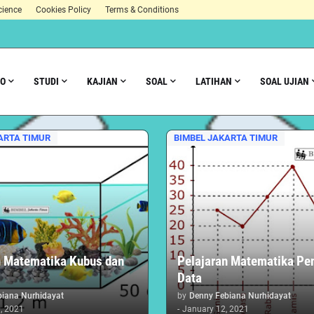
cience
Cookies Policy
Terms & Conditions
FO
STUDI
KAJIAN
SOAL
LATIHAN
SOAL UJIAN
ARTA TIMUR
BIMBEL JAKARTA TIMUR
n Matematika Kubus dan
Pelajaran Matematika Pe
Data
biana Nurhidayat
by
Denny Febiana Nurhidayat
, 2021
-
January 12, 2021