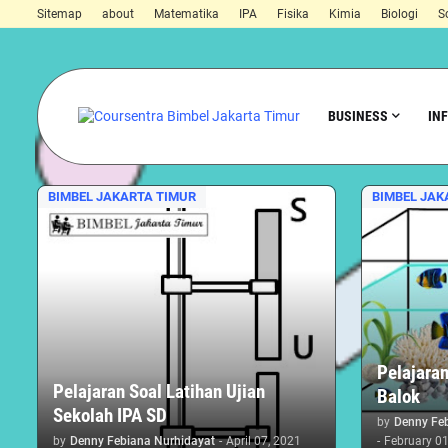
Sitemap
about
Matematika
IPA
Fisika
Kimia
Biologi
S
BUSINESS
IN
BIMBEL JAKARTA TIMUR
BIMBEL JAK
Pelajara
Pelajaran Soal Latihan Ujian
Balok
Sekolah IPA SD
by
Denny Fe
by
Denny Febiana Nurhidayat
-
April 07, 2021
-
February 01