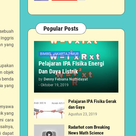
Popular Posts
 sebuah
Inggris
an yang
BIMBEL JAKARTA TIMUR
Pelajaran IPA FIsika Energi
rupakan
Dan Daya Listrik
n objek
a benda
by
Denny Febiana Nurhidayat
-
Oktober 19, 2019
ia yang
Pelajaran IPA Fisika Gerak
senyawa
dan Gaya
ik yang
Agustus 23, 2019
i cara
salnya,
Radarhot com Breaking
News Math Science
i dapat