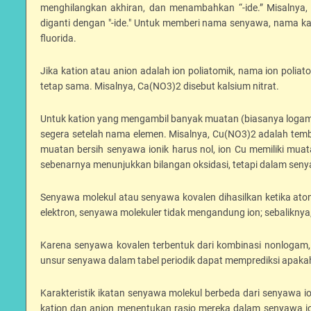
menghilangkan akhiran, dan menambahkan “-ide.” Misalnya, F-
diganti dengan "-ide." Untuk memberi nama senyawa, nama ka
fluorida.
Jika kation atau anion adalah ion poliatomik, nama ion poli
tetap sama. Misalnya, Ca(NO3)2 disebut kalsium nitrat.
Untuk kation yang mengambil banyak muatan (biasanya logam
segera setelah nama elemen. Misalnya, Cu(NO3)2 adalah tembag
muatan bersih senyawa ionik harus nol, ion Cu memiliki muat
sebenarnya menunjukkan bilangan oksidasi, tetapi dalam seny
Senyawa molekul atau senyawa kovalen dihasilkan ketika atom
elektron, senyawa molekuler tidak mengandung ion; sebaliknya, m
Karena senyawa kovalen terbentuk dari kombinasi nonlogam, 
unsur senyawa dalam tabel periodik dapat memprediksi apakah
Karakteristik ikatan senyawa molekul berbeda dari senyawa 
kation dan anion menentukan rasio mereka dalam senyawa i