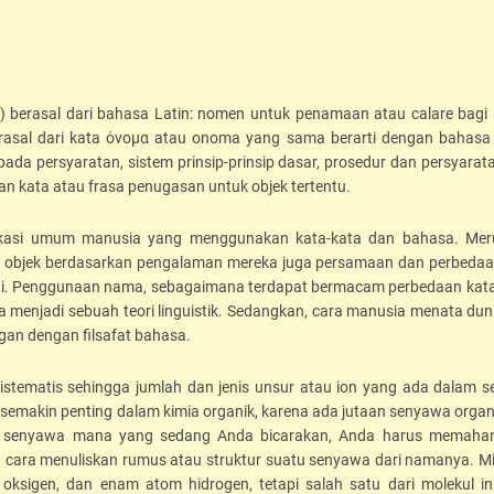
e) berasal dari bahasa Latin: nomen untuk penamaan atau calare bagi
sal dari kata όνομα atau onoma yang sama berarti dengan bahasa 
a persyaratan, sistem prinsip-prinsip dasar, prosedur dan persyarat
kata atau frasa penugasan untuk objek tertentu.
kasi umum manusia yang menggunakan kata-kata dan bahasa. Me
 objek berdasarkan pengalaman mereka juga persamaan dan perbedaa
eneliti. Penggunaan nama, sebagaimana terdapat bermacam perbedaan kat
enjadi sebuah teori linguistik. Sedangkan, cara manusia menata dun
an dengan filsafat bahasa.
stematis sehingga jumlah dan jenis unsur atau ion yang ada dalam 
emakin penting dalam kimia organik, karena ada jutaan senyawa organ
 senyawa mana yang sedang Anda bicarakan, Anda harus memaham
n cara menuliskan rumus atau struktur suatu senyawa dari namanya. Mi
 oksigen, dan enam atom hidrogen, tetapi salah satu dari molekul in