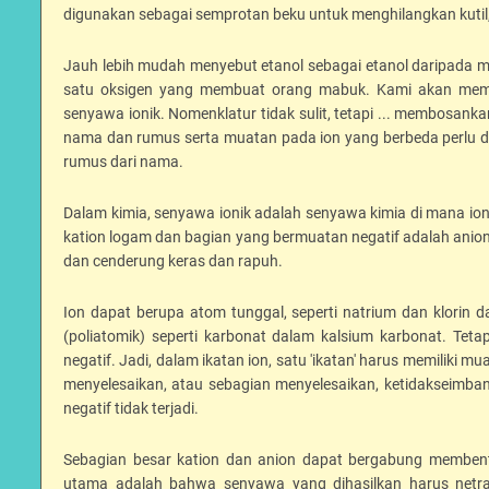
digunakan sebagai semprotan beku untuk menghilangkan kutil
Jauh lebih mudah menyebut etanol sebagai etanol daripada 
satu oksigen yang membuat orang mabuk. Kami akan memu
senyawa ionik. Nomenklatur tidak sulit, tetapi ... membosan
nama dan rumus serta muatan pada ion yang berbeda perlu d
rumus dari nama.
Dalam kimia, senyawa ionik adalah senyawa kimia di mana ion d
kation logam dan bagian yang bermuatan negatif adalah anion ata
dan cenderung keras dan rapuh.
Ion dapat berupa atom tunggal, seperti natrium dan klorin 
(poliatomik) seperti karbonat dalam kalsium karbonat. Te
negatif. Jadi, dalam ikatan ion, satu 'ikatan' harus memiliki 
menyelesaikan, atau sebagian menyelesaikan, ketidakseimbang
negatif tidak terjadi.
Sebagian besar kation dan anion dapat bergabung membent
utama adalah bahwa senyawa yang dihasilkan harus netral