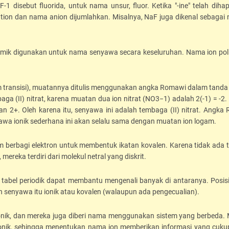
1 disebut fluorida, untuk nama unsur, fluor. Ketika "-ine" telah diha
tion dan nama anion dijumlahkan. Misalnya, NaF juga dikenal sebagai 
atomik digunakan untuk nama senyawa secara keseluruhan. Nama ion pol
 transisi), muatannya ditulis menggunakan angka Romawi dalam tanda
a (II) nitrat, karena muatan dua ion nitrat (NO3−1) adalah 2(-1) = -2.
an 2+. Oleh karena itu, senyawa ini adalah tembaga (II) nitrat. Angka
awa ionik sederhana ini akan selalu sama dengan muatan ion logam.
 berbagi elektron untuk membentuk ikatan kovalen. Karena tidak ada t
ereka terdiri dari molekul netral yang diskrit.
tabel periodik dapat membantu mengenali banyak di antaranya. Posisi
 senyawa itu ionik atau kovalen (walaupun ada pengecualian).
ionik, dan mereka juga diberi nama menggunakan sistem yang berbeda.
onik, sehingga menentukan nama ion memberikan informasi yang cuku