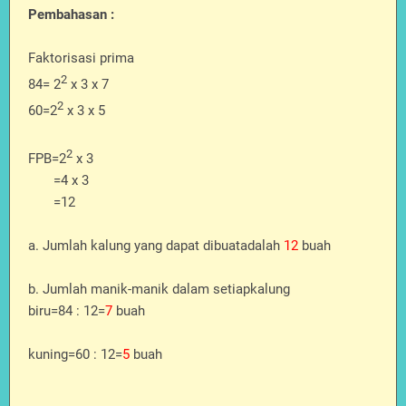
Pembahasan :
Faktorisasi prima
2
84= 2
x 3 x 7
2
60=2
x 3 x 5
2
FPB=2
x 3
=4 x 3
=12
a. Jumlah kalung yang dapat dibuatadalah
12
buah
b. Jumlah manik-manik dalam setiapkalung
biru=84 : 12=
7
buah
kuning=60 : 12=
5
buah