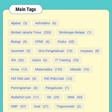
Main Tags
Aljabar
(3)
Aritmatika
(6)
Bimbel Jakarta Timur
(203)
Bimbingan Belajar
(1)
Biologi
(9)
CPNS
(6)
Fisika
(32)
Geometri
(5)
Ilmu Pengetahuan
(19)
Inspirasi
(8)
IPA
(52)
Islami
(6)
IT Training
(70)
Kimia
(12)
Matematika
(133)
Metode
(10)
PAT PAS UAS
(9)
PAT/PAS/UAS
(12)
Pemrograman
(4)
Pengukuran
(1)
Radarhot com
(11)
SD
(29)
SMA
(50)
SMP
(57)
Soal
(27)
Trigonometri
(2)