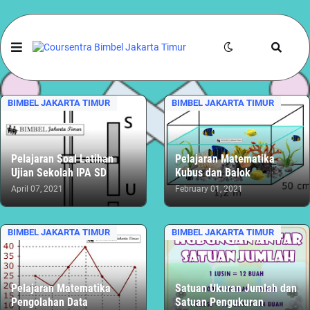
BIMBEL JAKARTA TIMUR
BIMBEL JAKARTA TIMUR
Pelajaran Soal Latihan
Pelajaran Matematika
Ujian Sekolah IPA SD
Kubus dan Balok
April 07, 2021
February 01, 2021
BIMBEL JAKARTA TIMUR
BIMBEL JAKARTA TIMUR
Pelajaran Matematika
Satuan Ukuran Jumlah dan
Pengolahan Data
Satuan Pengukuran