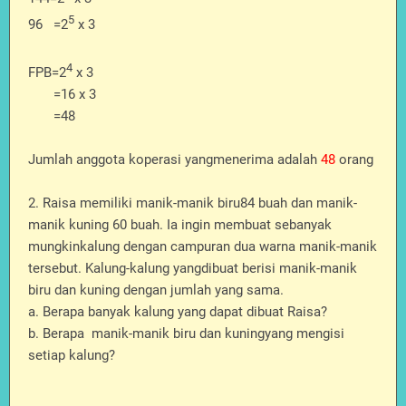
5
96 =2
x 3
4
FPB=2
x 3
=16 x 3
=48
Jumlah anggota koperasi yangmenerima adalah
48
orang
2. Raisa memiliki manik-manik biru84 buah dan manik-
manik kuning 60 buah. Ia ingin membuat sebanyak
mungkinkalung dengan campuran dua warna manik-manik
tersebut. Kalung-kalung yangdibuat berisi manik-manik
biru dan kuning dengan jumlah yang sama.
a. Berapa banyak kalung yang dapat dibuat Raisa?
b. Berapa
manik-manik biru dan kuningyang mengisi
setiap kalung?