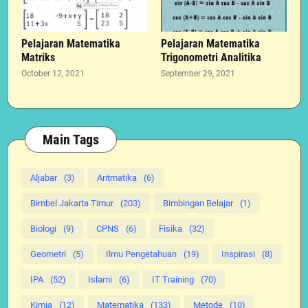
Pelajaran Matematika
Pelajaran Matematika
Matriks
Trigonometri Analitika
October 12, 2021
September 29, 2021
Main Tags
Aljabar
(3)
Aritmatika
(6)
Bimbel Jakarta Timur
(203)
Bimbingan Belajar
(1)
Biologi
(9)
CPNS
(6)
Fisika
(32)
Geometri
(5)
Ilmu Pengetahuan
(19)
Inspirasi
(8)
IPA
(52)
Islami
(6)
IT Training
(70)
Kimia
(12)
Matematika
(133)
Metode
(10)