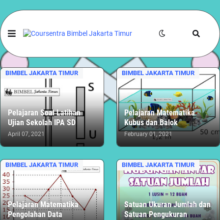
BIMBEL JAKARTA TIMUR
BIMBEL JAKARTA TIMUR
Pelajaran Soal Latihan
Pelajaran Matematika
Ujian Sekolah IPA SD
Kubus dan Balok
April 07, 2021
February 01, 2021
BIMBEL JAKARTA TIMUR
BIMBEL JAKARTA TIMUR
Pelajaran Matematika
Satuan Ukuran Jumlah dan
Pengolahan Data
Satuan Pengukuran