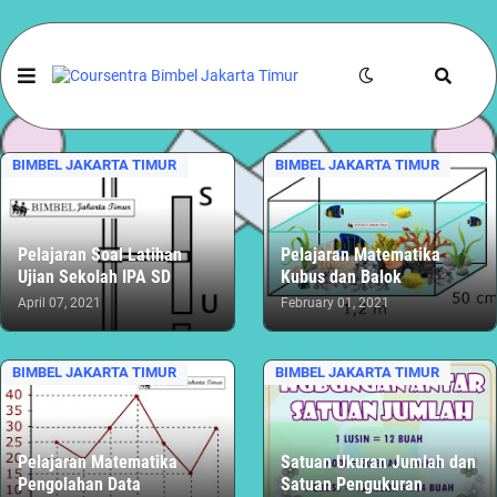
BIMBEL JAKARTA TIMUR
BIMBEL JAKARTA TIMUR
Pelajaran Soal Latihan
Pelajaran Matematika
Ujian Sekolah IPA SD
Kubus dan Balok
April 07, 2021
February 01, 2021
BIMBEL JAKARTA TIMUR
BIMBEL JAKARTA TIMUR
Pelajaran Matematika
Satuan Ukuran Jumlah dan
Pengolahan Data
Satuan Pengukuran