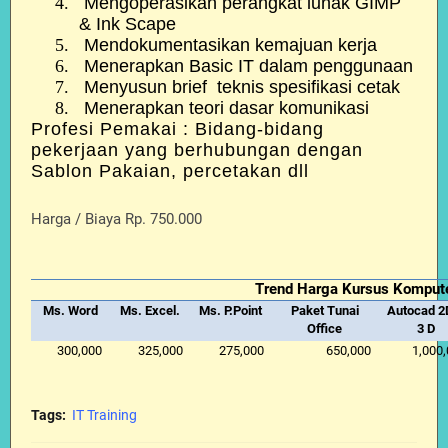
4.
Mengoperasikan perangkat lunak GIMP
& Ink Scape
5.
Mendokumentasikan kemajuan kerja
6.
Menerapkan Basic IT dalam penggunaan
7.
Menyusun brief teknis spesifikasi cetak
8.
Menerapkan teori dasar komunikasi
Profesi Pemakai :
Bidang-bidang
pekerjaan yang berhubungan dengan
Sablon Pakaian, percetakan dll
Harga / Biaya Rp. 750.000
Trend Harga Kursus Komput
Ms. Word
Ms. Excel.
Ms. P.Point
Paket Tunai
Autocad 2
Office
3 D
300,000
325,000
275,000
650,000
1,000
Tags:
IT Training