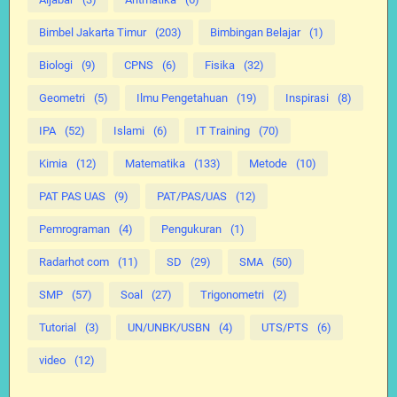
Bimbel Jakarta Timur
(203)
Bimbingan Belajar
(1)
Biologi
(9)
CPNS
(6)
Fisika
(32)
Geometri
(5)
Ilmu Pengetahuan
(19)
Inspirasi
(8)
IPA
(52)
Islami
(6)
IT Training
(70)
Kimia
(12)
Matematika
(133)
Metode
(10)
PAT PAS UAS
(9)
PAT/PAS/UAS
(12)
Pemrograman
(4)
Pengukuran
(1)
Radarhot com
(11)
SD
(29)
SMA
(50)
SMP
(57)
Soal
(27)
Trigonometri
(2)
Tutorial
(3)
UN/UNBK/USBN
(4)
UTS/PTS
(6)
video
(12)