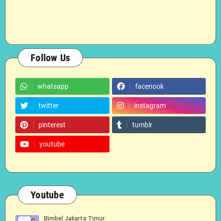
Follow Us
whatsapp
facenook
twitter
instagram
pinterest
tumblr
youtube
Youtube