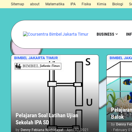
Sitemap
about
Matematika
IPA
Fisika
Kimia
Biologi
S
BUSINESS
IN
BIMBEL JAKARTA TIMUR
BIMBEL JAK
Pelajara
Pelajaran Soal Latihan Ujian
Balok
Sekolah IPA SD
by
Denny Fe
by
Denny Febiana Nurhidayat
-
April 07, 2021
-
February 01