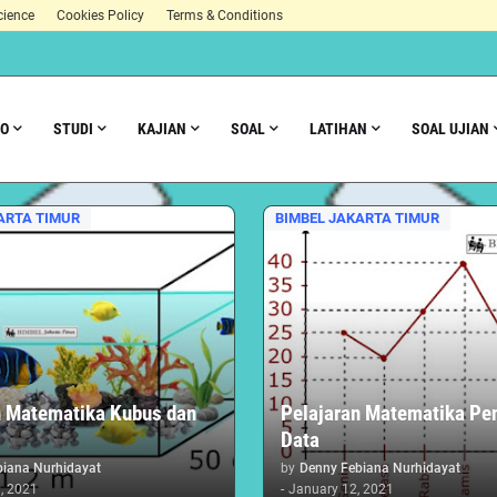
cience
Cookies Policy
Terms & Conditions
FO
STUDI
KAJIAN
SOAL
LATIHAN
SOAL UJIAN
ARTA TIMUR
BIMBEL JAKARTA TIMUR
n Matematika Kubus dan
Pelajaran Matematika Pe
Data
biana Nurhidayat
by
Denny Febiana Nurhidayat
, 2021
-
January 12, 2021