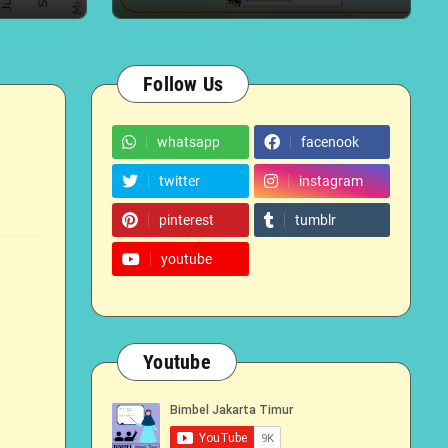
Follow Us
whatsapp
facenook
twitter
instagram
pinterest
tumblr
youtube
Youtube