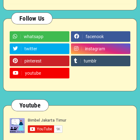
Follow Us
whatsapp
facenook
twitter
instagram
pinterest
tumblr
youtube
Youtube