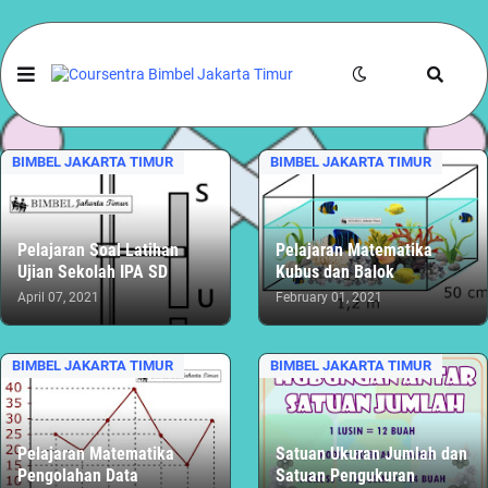
BIMBEL JAKARTA TIMUR
BIMBEL JAKARTA TIMUR
Pelajaran Soal Latihan
Pelajaran Matematika
Ujian Sekolah IPA SD
Kubus dan Balok
April 07, 2021
February 01, 2021
BIMBEL JAKARTA TIMUR
BIMBEL JAKARTA TIMUR
Pelajaran Matematika
Satuan Ukuran Jumlah dan
Pengolahan Data
Satuan Pengukuran