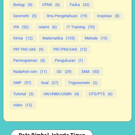
Biologi
(9)
CPNS
(6)
Fisika
(32)
Geometri
(5)
Ilmu Pengetahuan
(19)
Inspirasi
(8)
IPA
(52)
Islami
(6)
IT Training
(70)
Kimia
(12)
Matematika
(133)
Metode
(10)
PAT PAS UAS
(9)
PAT/PAS/UAS
(12)
Pemrograman
(4)
Pengukuran
(1)
Radarhot com
(11)
SD
(29)
SMA
(50)
SMP
(57)
Soal
(27)
Trigonometri
(2)
Tutorial
(3)
UN/UNBK/USBN
(4)
UTS/PTS
(6)
video
(12)